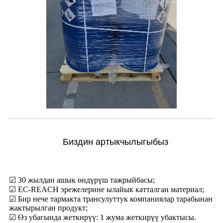
Биздин артыкчылыгыбыз
☑ 30 жылдан ашык өндүрүш тажрыйбасы;
☑ ЕС-REACH эрежелерине ылайык катталган материал;
☑ Бир нече тармакта трансулуттук компаниялар тарабынан
жактырылган продукт;
☑ Өз убагында жеткирүү: 1 жума жеткирүү убактысы.