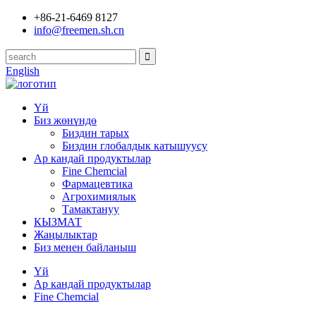
+86-21-6469 8127
info@freemen.sh.cn
English
Үй
Биз жөнүндө
Биздин тарых
Биздин глобалдык катышуусу
Ар кандай продуктылар
Fine Chemcial
Фармацевтика
Агрохимиялык
Тамактануу
КЫЗМАТ
Жаңылыктар
Биз менен байланыш
Үй
Ар кандай продуктылар
Fine Chemcial