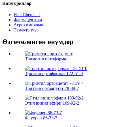
Категориялар
Fine Chemcial
Фармацевтика
Агрохимиялык
Тамактануу
Өзгөчөлөнгөн өнүмдөр
Триметил ортоформат
Триэтил ортоформат 122-51-0
Триэтил ортоацетат 78-39-7
Этил винил эфири 109-92-2
Флуорен 86-73-7