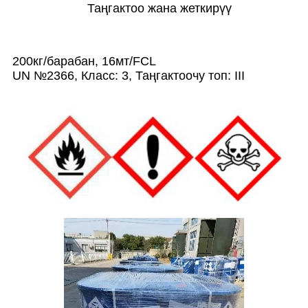
Таңгактоо жана жеткирүү
200кг/барабан, 16мт/FCL
UN №2366, Класс: 3, Таңгактоочу топ: III