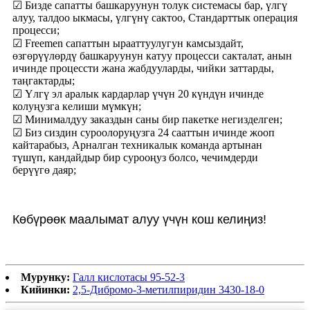
☑ Бизде сапатты башкаруунун толук системасы бар, үлгү
алуу, талдоо ыкмасы, үлгүнү сактоо, Стандарттык операция
процесси;
☑ Freemen сапаттын ырааттуулугун камсыздайт,
өзгөрүүлөрдү башкаруунун катуу процесси сакталат, анын
ичинде процессти жана жабдууларды, чийки заттарды,
таңгактарды;
☑ Үлгү эл аралык кардарлар үчүн 20 күндүн ичинде
колуңузга келиши мүмкүн;
☑ Минималдуу заказдын саны бир пакетке негизделген;
☑ Биз сиздин суроолоруңузга 24 сааттын ичинде жооп
кайтарабыз, Арналган техникалык команда артынан
түшүп, кандайдыр бир сурооңуз болсо, чечимдерди
берүүгө даяр;
Көбүрөөк маалымат алуу үчүн кош келиңиз!
Мурунку:
Галл кислотасы 95-52-3
Кийинки:
2,5-Дибромо-3-метилпиридин 3430-18-0