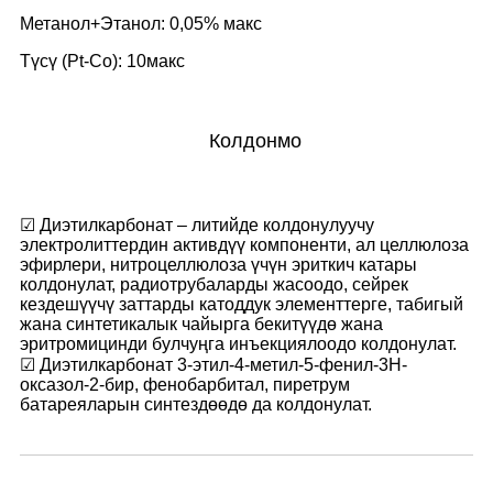
Метанол+Этанол: 0,05% макс
Түсү (Pt-Co): 10макс
Колдонмо
☑ Диэтилкарбонат – литийде колдонулуучу
электролиттердин активдүү компоненти, ал целлюлоза
эфирлери, нитроцеллюлоза үчүн эриткич катары
колдонулат, радиотрубаларды жасоодо, сейрек
кездешүүчү заттарды катоддук элементтерге, табигый
жана синтетикалык чайырга бекитүүдө жана
эритромицинди булчуңга инъекциялоодо колдонулат.
☑ Диэтилкарбонат 3-этил-4-метил-5-фенил-3Н-
оксазол-2-бир, фенобарбитал, пиретрум
батареяларын синтездөөдө да колдонулат.