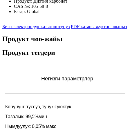
Продукт:
Диэтил карбонат
CAS №:
105-58-8
Базар:
Global
Бизге электрондук кат жөнөтүңүз
PDF катары жүктөп алыңыз
Продукт чоо-жайы
Продукт тегдери
Негизги параметрлер
Көрүнүш: түссүз, тунук суюктук
Тазалык: 99,5%мин
Нымдуулук: 0,05% макс