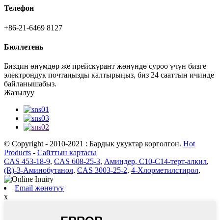
Телефон
+86-21-6469 8127
Бюллетень
Биздин өнүмдөр же прейскурант жөнүндө суроо үчүн бизге
электрондук почтаңызды калтырыңыз, биз 24 сааттын ичинде
байланышабыз.
Жазылуу
© Copyright - 2010-2021 : Бардык укуктар корголгон.
Hot
Products
-
Сайттын картасы
CAS 453-18-9
,
CAS 608-25-3
,
Аминдер, С10-С14-терт-алкил
,
(R)-3-Аминобутанол
,
CAS 3003-25-2
,
4-Хлорметилстирол
,
Email жөнөтүү
x