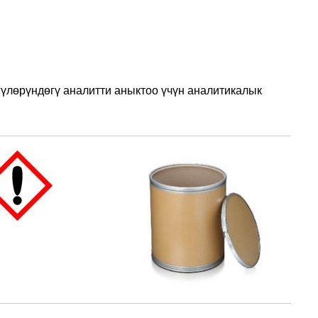
лөрүндөгү аналитти аныктоо үчүн аналитикалык