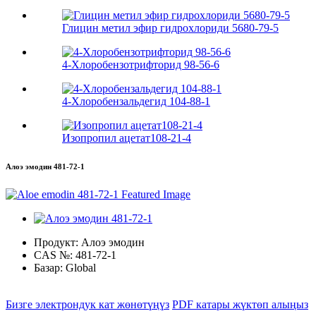
Глицин метил эфир гидрохлориди 5680-79-5
4-Хлоробензотрифторид 98-56-6
4-Хлоробензальдегид 104-88-1
Изопропил ацетат108-21-4
Алоэ эмодин 481-72-1
Продукт:
Алоэ эмодин
CAS №:
481-72-1
Базар:
Global
Бизге электрондук кат жөнөтүңүз
PDF катары жүктөп алыңыз