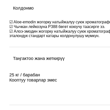
Колдонмо
☑ Aloe-emodin жогорку натыйжалуу суюк хроматография
☑ Чычкан лейкозуна P388 бөгөт коюучу таасирге ээ.
☑ Алоэ-эмодин жогорку натыйжалуу суюк хроматогра
эталондук стандарт катары колдонулушу мүмкүн.
Таңгактоо жана жеткирүү
25 кг / барабан
Кооптуу товарлар эмес