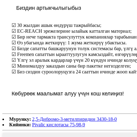
Биздин артыкчылыгыбыз
☑ 30 жылдан ашык өндүрүш тажрыйбасы;
☑ ЕС-REACH эрежелерине ылайык катталган материал;
☑ Бир нече тармакта трансулуттук компаниялар тарабына
☑ Өз убагында жеткирүү: 1 жума жеткирүү убактысы.
☑ Бизде сапатты башкаруунун толук системасы бар, үлгү а
☑ Freemen сапаттын ырааттуулугун камсыздайт, өзгөрүүлө
☑ Үлгү эл аралык кардарлар үчүн 20 күндүн ичинде колуң
☑ Минималдуу заказдын саны бир пакетке негизделген;
☑ Биз сиздин суроолоруңузга 24 сааттын ичинде жооп кай
Көбүрөөк маалымат алуу үчүн кош келиңиз!
Мурунку:
2,5-Дибромо-3-метилпиридин 3430-18-0
Кийинки:
Pivalic кислотасы 75-98-9