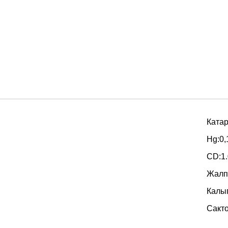
Катар
Hg:0,
CD:1
Жалп
Калып
Сакто