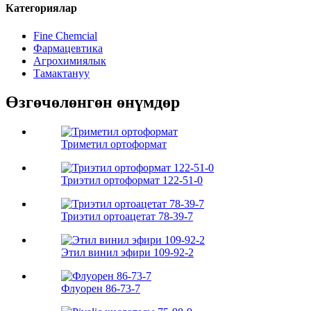
Категориялар
Fine Chemcial
Фармацевтика
Агрохимиялык
Тамактануу
Өзгөчөлөнгөн өнүмдөр
Триметил ортоформат
Триэтил ортоформат 122-51-0
Триэтил ортоацетат 78-39-7
Этил винил эфири 109-92-2
Флуорен 86-73-7