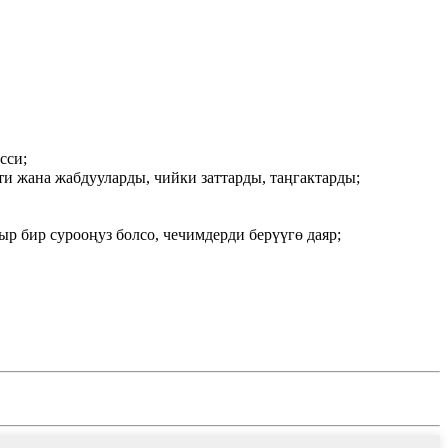
сси;
ти жана жабдууларды, чийки заттарды, таңгактарды;
р бир сурооңуз болсо, чечимдерди берүүгө даяр;