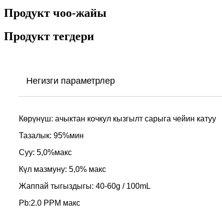
Продукт чоо-жайы
Продукт тегдери
Негизги параметрлер
Көрүнүш: ачыктан кочкул кызгылт сарыга чейин катуу
Тазалык: 95%мин
Суу: 5,0%макс
Күл мазмуну: 5,0% макс
Жаппай тыгыздыгы: 40-60g / 100mL
Pb:2.0 PPM макс