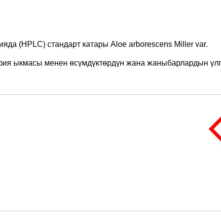
да (HPLC) стандарт катары Aloe arborescens Miller var.
фия ыкмасы менен өсүмдүктөрдүн жана жаныбарлардын үлгү