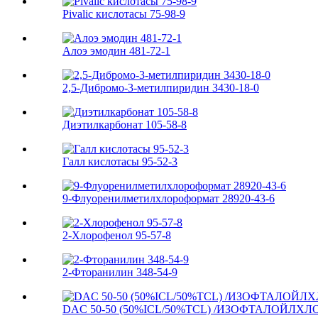
Pivalic кислотасы 75-98-9
Алоэ эмодин 481-72-1
2,5-Дибромо-3-метилпиридин 3430-18-0
Диэтилкарбонат 105-58-8
Галл кислотасы 95-52-3
9-Флуоренилметилхлороформат 28920-43-6
2-Хлорофенол 95-57-8
2-Фторанилин 348-54-9
DAC 50-50 (50%ICL/50%TCL) /ИЗОФТАЛОЙЛХЛО