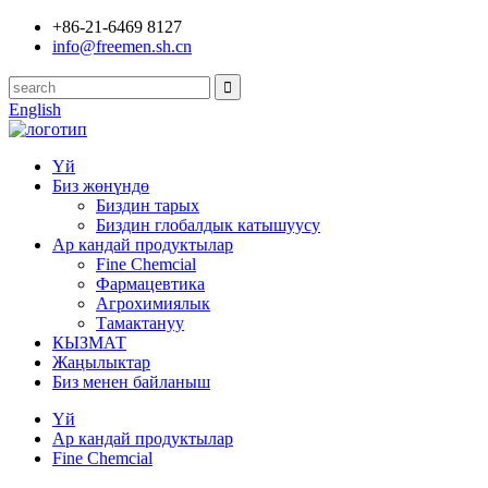
+86-21-6469 8127
info@freemen.sh.cn
English
Үй
Биз жөнүндө
Биздин тарых
Биздин глобалдык катышуусу
Ар кандай продуктылар
Fine Chemcial
Фармацевтика
Агрохимиялык
Тамактануу
КЫЗМАТ
Жаңылыктар
Биз менен байланыш
Үй
Ар кандай продуктылар
Fine Chemcial