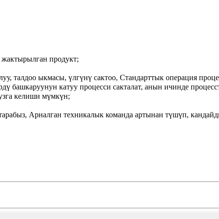
н жактырылган продукт;
луу, талдоо ыкмасы, үлгүнү сактоо, Стандарттык операция проце
рдү башкаруунун катуу процесси сакталат, анын ичинде процесс
узга келиши мүмкүн;
тарабыз, Арналган техникалык команда артынан түшүп, кандайды