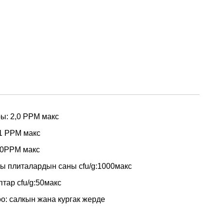
ы: 2,0 PPM макс
1 PPM макс
.0PPM макс
ы плиталардын саны cfu/g:1000макс
тар cfu/g:50макс
о: салкын жана кургак жерде