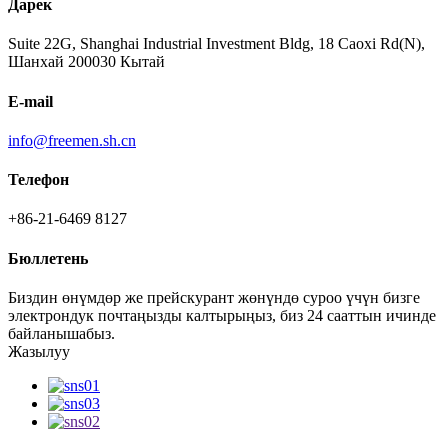
Дарек
Suite 22G, Shanghai Industrial Investment Bldg, 18 Caoxi Rd(N),
Шанхай 200030 Кытай
E-mail
info@freemen.sh.cn
Телефон
+86-21-6469 8127
Бюллетень
Биздин өнүмдөр же прейскурант жөнүндө суроо үчүн бизге
электрондук почтаңызды калтырыңыз, биз 24 сааттын ичинде
байланышабыз.
Жазылуу