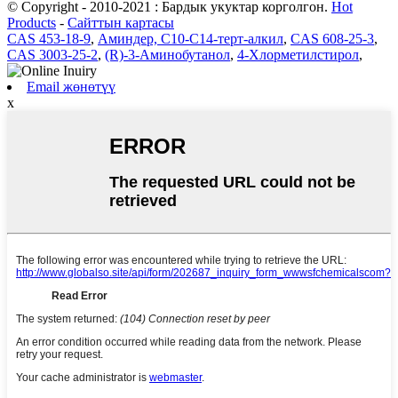
© Copyright - 2010-2021 : Бардык укуктар корголгон.
Hot
Products
-
Сайттын картасы
CAS 453-18-9
,
Аминдер, С10-С14-терт-алкил
,
CAS 608-25-3
,
CAS 3003-25-2
,
(R)-3-Аминобутанол
,
4-Хлорметилстирол
,
Email жөнөтүү
x