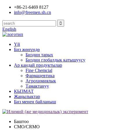
+86-21-6469 8127
info@freemen.sh.cn
English
Үй
Биз жөнүндө
Биздин тарых
Биздин глобалдык катышуусу
Ар кандай продуктылар
Fine Chemcial
Фармацевтика
Агрохимиялык
Тамактануу
КЫЗМАТ
Жаңылыктар
Биз менен байланыш
Баштоо
CMO/CRMO