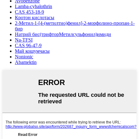
Avobenzone
Lamba-cyhalothrin
CAS 453-18-9
Кротон кислотасы
2-Метил-1-[4-(метилтио)фенил]-2-морфолино-пропан-1-
бир
Натрий бис(трифторМетилсульфонил)имиди
Na-TFSI
CAS 96-47-9
Май кошумчасы
Nonionic
Abamektin