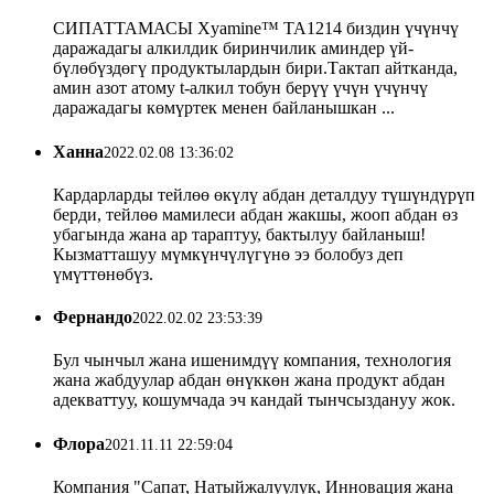
СИПАТТАМАСЫ Xyamine™ TA1214 биздин үчүнчү
даражадагы алкилдик биринчилик аминдер үй-
бүлөбүздөгү продуктылардын бири.Тактап айтканда,
амин азот атому t-алкил тобун берүү үчүн үчүнчү
даражадагы көмүртек менен байланышкан ...
Ханна
2022.02.08 13:36:02
Кардарларды тейлөө өкүлү абдан деталдуу түшүндүрүп
берди, тейлөө мамилеси абдан жакшы, жооп абдан өз
убагында жана ар тараптуу, бактылуу байланыш!
Кызматташуу мүмкүнчүлүгүнө ээ болобуз деп
үмүттөнөбүз.
Фернандо
2022.02.02 23:53:39
Бул чынчыл жана ишенимдүү компания, технология
жана жабдуулар абдан өнүккөн жана продукт абдан
адекваттуу, кошумчада эч кандай тынчсыздануу жок.
Флора
2021.11.11 22:59:04
Компания "Сапат, Натыйжалуулук, Инновация жана