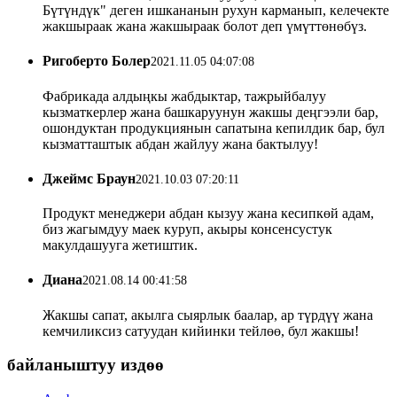
Бүтүндүк" деген ишкананын рухун карманып, келечекте
жакшыраак жана жакшыраак болот деп үмүттөнөбүз.
Ригоберто Болер
2021.11.05 04:07:08
Фабрикада алдыңкы жабдыктар, тажрыйбалуу
кызматкерлер жана башкаруунун жакшы деңгээли бар,
ошондуктан продукциянын сапатына кепилдик бар, бул
кызматташтык абдан жайлуу жана бактылуу!
Джеймс Браун
2021.10.03 07:20:11
Продукт менеджери абдан кызуу жана кесипкөй адам,
биз жагымдуу маек куруп, акыры консенсустук
макулдашууга жетиштик.
Диана
2021.08.14 00:41:58
Жакшы сапат, акылга сыярлык баалар, ар түрдүү жана
кемчиликсиз сатуудан кийинки тейлөө, бул жакшы!
байланыштуу издөө