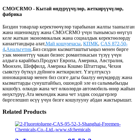
CMO/CRMO - Кытай өндүрүүчүлөр, жеткирүүчүлөр,
фабрика
Биздин товарлар керектөөчүлөр тарабынан жалпы таанылган
жана ишенимдүү жана CMO/CRMO үчүн тынымсыз өнүгүп
келе жаткан экономикалык жана социалдык керектөөлөрдү
канааттандыра алат,
Май кошумчасы
,
КПМК
,
CAS 872-50-
4
,
Анальгетик
.Биз сиздин кызматташтыгыңыз менен бирге
узак мөөнөттүү чакан бизнес романтикасын түзүү үчүн
алдыга карайбыз.Продукт Европа, Америка, Австралия,
Мюнхен, Шеффилд, Америка Кошмо Штаттары, Чехия
сыяктуу бүткүл дүйнөгө жеткирилет. Үзгүлтүксүз
инновациялар менен биз сизге дагы баалуу өнүмдөрдү жана
кызматтарды сунуштайбыз, ошондой эле өз салымыбызды
кошобуз. өлкөдө жана чет өлкөлөрдө автомобиль өнөр жайын
өнүктүрүү.Ата мекендик жана чет элдик соодагерлер
биргелешип өсүү үчүн бизге кошулууну абдан жактырышат.
Related Products