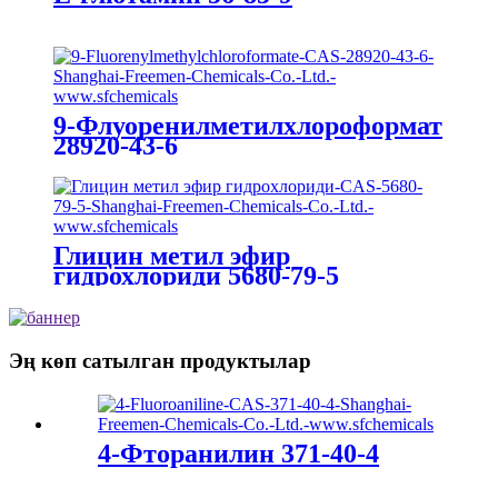
9-Флуоренилметилхлороформат
28920-43-6
Глицин метил эфир
гидрохлориди 5680-79-5
Эң көп сатылган продуктылар
4-Фторанилин 371-40-4