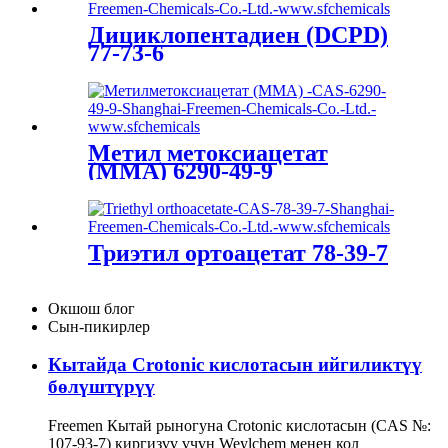
Дициклопентадиен (DCPD)
77-73-6
Метил метоксиацетат
(ММА) 6290-49-9
Триэтил ортоацетат 78-39-7
Окшош блог
Сын-пикирлер
Кытайда Crotonic кислотасын ийгиликтүү
бөлүштүрүү
Freemen Кытай рыногуна Crotonic кислотасын (CAS №:
107-93-7) киргизүү үчүн Weylchem ​​менен кол