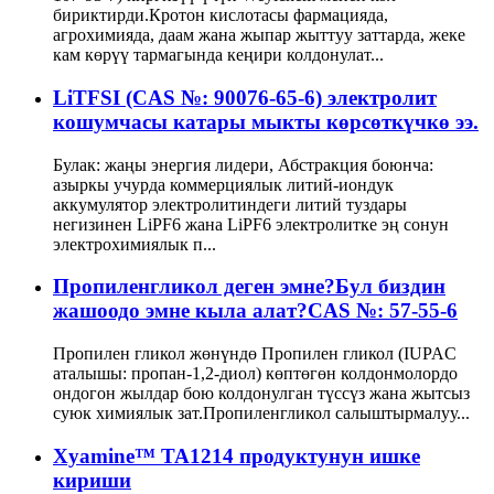
бириктирди.Кротон кислотасы фармацияда,
агрохимияда, даам жана жыпар жыттуу заттарда, жеке
кам көрүү тармагында кеңири колдонулат...
LiTFSI (CAS №: 90076-65-6) электролит
кошумчасы катары мыкты көрсөткүчкө ээ.
Булак: жаңы энергия лидери, Абстракция боюнча:
азыркы учурда коммерциялык литий-иондук
аккумулятор электролитиндеги литий туздары
негизинен LiPF6 жана LiPF6 электролитке эң сонун
электрохимиялык п...
Пропиленгликол деген эмне?Бул биздин
жашоодо эмне кыла алат?CAS №: 57-55-6
Пропилен гликол жөнүндө Пропилен гликол (IUPAC
аталышы: пропан-1,2-диол) көптөгөн колдонмолордо
ондогон жылдар бою колдонулган түссүз жана жытсыз
суюк химиялык зат.Пропиленгликол салыштырмалуу...
Xyamine™ TA1214 продуктунун ишке
кириши