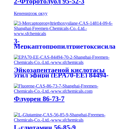
2-Фторотолуол 95-52-3
Кененирээк окуу
3-
Меркаптопропилтриетоксисилан
14814-09-6
Эйкозапентаеной кислотасы
этил эфири (EPA70-EE) 84494-
70-2
Флуорен 86-73-7
L-глютамин 56-85-9